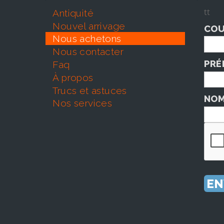
tt
antiquité
nouvel arrivage
COU
nous achetons
nous contacter
PRÉ
faq
À propos
trucs et astuces
NOM
nos services